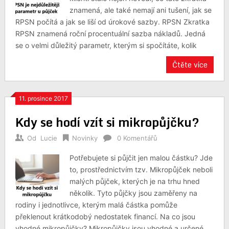
znamená, ale také nemají ani tušení, jak se
RPSN počítá a jak se liší od úrokové sazby. RPSN Zkratka
RPSN znamená roční procentuální sazba nákladů. Jedná
se o velmi důležitý parametr, kterým si spočítáte, kolik
Čtěte více
11. prosince 2017
Kdy se hodí vzít si mikropůjčku?
Od
Lucie
Novinky
0 Komentářů
Potřebujete si půjčit jen malou částku? Jde
to, prostřednictvím tzv. Mikropůjček neboli
malých půjček, kterých je na trhu hned
několik. Tyto půjčky jsou zaměřeny na
rodiny i jednotlivce, kterým malá částka pomůže
překlenout krátkodobý nedostatek financí. Na co jsou
vhodné mikropůjčky? Mikropůjčky jsou vhodné a určené