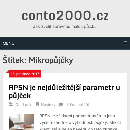
Skip
conto2000.cz
to
content
Jak zvolit správnou malou půjčku
MENU
Štítek:
Mikropůjčky
15. prosince 2017
RPSN je nejdůležitější parametr u
půjček
Od
Lucie
Novinky
5 Komentářů
RPSN je základní parametr úvěru a jeho
výše rozhodne o výhodnosti půjčky. Mnozí
klienti stále nejen nevědí, co tato zkratka